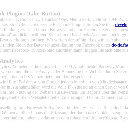
ok-Plugins (Like-Button)
nbieter Facebook Inc., 1 Hacker Way, Menlo Park, California 94025, 
ite. Eine Übersicht über die Facebook-Plugins finden Sie hier:
develo
Verbindung zwischen Ihrem Browser und dem Facebook-Server hergestellt
tton" anklicken während Sie in Ihrem Facebook-Account eingeloggt sin
nutzerkonto zuordnen. Wir weisen darauf hin, dass wir als Anbieter d
u finden Sie in der Datenschutzerklärung von Facebook unter
de-de.fa
Ihrem Facebook- Nutzerkonto zuordnen kann, loggen Sie sich bitte a
Analytics
lytics. Anbieter ist die Google Inc. 1600 Amphitheatre Parkway Mou
t werden und die eine Analyse der Benutzung der Website durch Sie er
oogle in den USA übertragen und dort gespeichert.
wird Ihre IP-Adresse von Google jedoch innerhalb von Mitgliedstaaten
r in Ausnahmefällen wird die volle IP-Adresse an einen Server von G
, um Ihre Nutzung der Website auszuwerten, um Reports über die Websi
n gegenüber dem Websitebetreiber zu erbringen. Die im Rahmen von Go
tellung Ihrer Browser-Software verhindern; wir weisen Sie jedoch dara
 können darüber hinaus die Erfassung der durch das Cookie erzeugten 
e verhindern, indem sie das unter dem folgenden Link verfügbare Bro