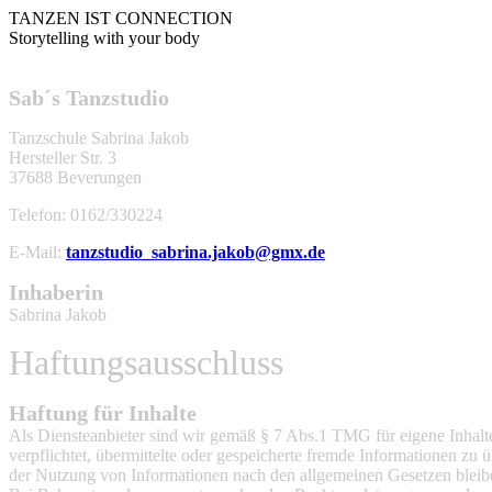
TANZEN IST CONNECTION
Storytelling with your body
Sab´s Tanzstudio
Tanzschule Sabrina Jakob
Hersteller Str. 3
37688 Beverungen
Telefon: 0162/330224
E-Mail:
tanzstudio_sabrina.jakob@gmx.de
Inhaberin
Sabrina Jakob
Haftungsausschluss
Haftung für Inhalte
Als Diensteanbieter sind wir gemäß § 7 Abs.1 TMG für eigene Inhalte
verpflichtet, übermittelte oder gespeicherte fremde Informationen z
der Nutzung von Informationen nach den allgemeinen Gesetzen bleiben