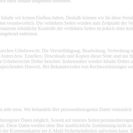
ir diese Inhalte umgehend entfernen.
n Inhalte wir keinen Einfluss haben. Deshalb können wir für diese fre
 Seiten verantwortlich. Die verlinkten Seiten wurden zum Zeitpunkt der
manente inhaltliche Kontrolle der verlinkten Seiten ist jedoch ohne ko
 umgehend entfernen.
eutschen Urheberrecht. Die Vervielfältigung, Bearbeitung, Verbreitung
Autors bzw. Erstellers. Downloads und Kopien dieser Seite sind nur fü
ie Urheberrechte Dritter beachtet. Insbesondere werden Inhalte Dritter 
tsprechenden Hinweis. Bei Bekanntwerden von Rechtsverletzungen wer
en sehr ernst. Wir behandeln Ihre personenbezogenen Daten vertraulich
nbezogener Daten möglich. Soweit auf unseren Seiten personenbezogen
 Basis. Diese Daten werden ohne Ihre ausdrückliche Zustimmung nicht an
ei der Kommunikation per E-Mail) Sicherheitslücken aufweisen kann. Ei