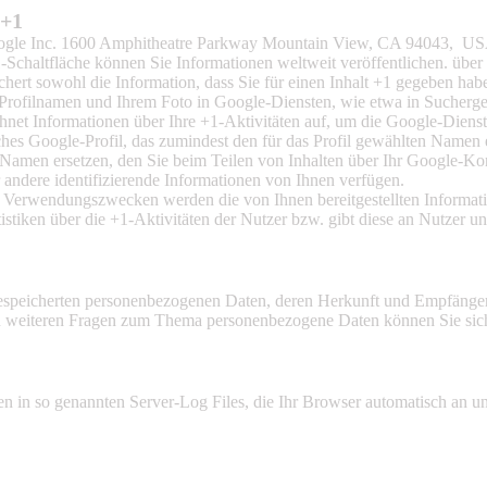
 +1
 Google Inc. 1600 Amphitheatre Parkway Mountain View, CA 94043, U
Schaltfläche können Sie Informationen weltweit veröffentlichen. über 
hert sowohl die Information, dass Sie für einen Inhalt +1 gegeben habe
ofilnamen und Ihrem Foto in Google-Diensten, wie etwa in Suchergebn
hnet Informationen über Ihre +1-Aktivitäten auf, um die Google-Dienst
iches Google-Profil, das zumindest den für das Profil gewählten Namen
amen ersetzen, den Sie beim Teilen von Inhalten über Ihr Google-Kont
andere identifizierende Informationen von Ihnen verfügen.
en Verwendungszwecken werden die von Ihnen bereitgestellten Inform
stiken über die +1-Aktivitäten der Nutzer bzw. gibt diese an Nutzer un
e gespeicherten personenbezogenen Daten, deren Herkunft und Empfäng
u weiteren Fragen zum Thema personenbezogene Daten können Sie sich
n in so genannten Server-Log Files, die Ihr Browser automatisch an uns